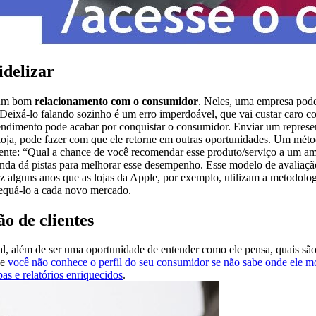
idelizar
a um bom
relacionamento com o consumidor
. Neles, uma empresa pode 
 Deixá-lo falando sozinho é um erro imperdoável, que vai custar caro 
ndimento pode acabar por conquistar o consumidor. Enviar um represent
 loja, pode fazer com que ele retorne em outras oportunidades. Um mét
iente: “Qual a chance de você recomendar esse produto/serviço a um am
nda dá pistas para melhorar esse desempenho. Esse modelo de avaliação
faz alguns anos que as lojas da Apple, por exemplo, utilizam a metodol
equá-lo a cada novo mercado.
o de clientes
l, além de ser uma oportunidade de entender como ele pensa, quais são
ue
você não conhece o perfil do seu consumidor se não sabe onde ele m
as e relatórios enriquecidos
.