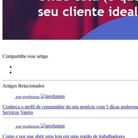
Compartilhe esse artigo
Artigos Relacionados
por
geofusion
Conheça o perfil de consumidor do seu negócio com 5 dicas poderos
Serviços
Varejo
por
geofusion
Como e por que abrir uma loja em uma região de trabalhadores