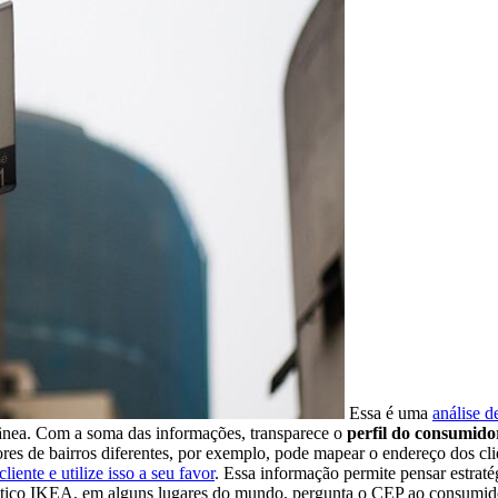
Essa é uma
análise 
ânea. Com a soma das informações, transparece o
perfil do consumido
res de bairros diferentes, por exemplo, pode mapear o endereço dos cl
iente e utilize isso a seu favor
. Essa informação permite pensar estraté
éstico IKEA, em alguns lugares do mundo, pergunta o CEP ao consumido