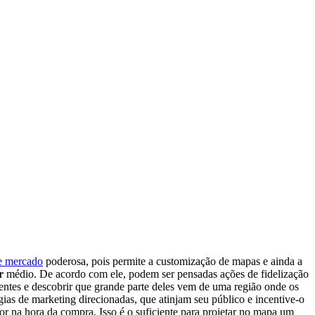
de mercado
poderosa, pois permite a customização de mapas e ainda a
r
médio. De acordo com ele, podem ser pensadas ações de fidelização
ientes e descobrir que grande parte deles vem de uma região onde os
gias de marketing direcionadas, que atinjam seu público e incentive-o
r na hora da compra. Isso é o suficiente para projetar no mapa um