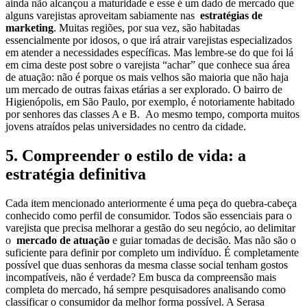
ainda não alcançou a maturidade e esse é um dado de mercado que
alguns varejistas aproveitam sabiamente nas
estratégias de
marketing
. Muitas regiões, por sua vez, são habitadas
essencialmente por idosos, o que irá atrair varejistas especializados
em atender a necessidades específicas. Mas lembre-se do que foi lá
em cima deste post sobre o varejista “achar” que conhece sua área
de atuação: não é porque os mais velhos são maioria que não haja
um mercado de outras faixas etárias a ser explorado. O bairro de
Higienópolis, em São Paulo, por exemplo, é notoriamente habitado
por senhores das classes A e B. Ao mesmo tempo, comporta muitos
jovens atraídos pelas universidades no centro da cidade.
5. Compreender o estilo de vida: a
estratégia definitiva
Cada item mencionado anteriormente é uma peça do quebra-cabeça
conhecido como perfil de consumidor. Todos são essenciais para o
varejista que precisa melhorar a gestão do seu negócio, ao delimitar
o
mercado de atuação
e guiar tomadas de decisão. Mas não são o
suficiente para definir por completo um indivíduo. É completamente
possível que duas senhoras da mesma classe social tenham gostos
incompatíveis, não é verdade? Em busca da compreensão mais
completa do mercado, há sempre pesquisadores analisando como
classificar o consumidor da melhor forma possível. A Serasa