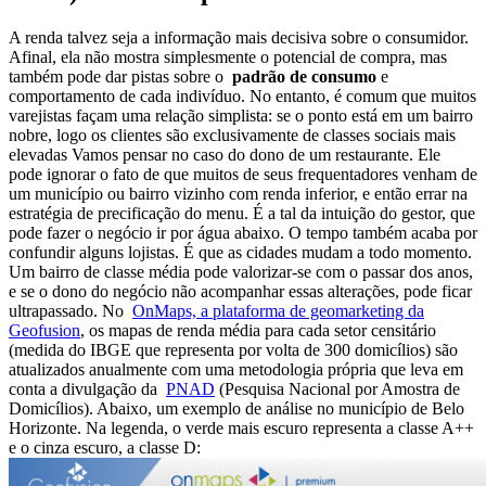
A renda talvez seja a informação mais decisiva sobre o consumidor.
Afinal, ela não mostra simplesmente o potencial de compra, mas
também pode dar pistas sobre o
padrão de consumo
e
comportamento de cada indivíduo. No entanto, é comum que muitos
varejistas façam uma relação simplista: se o ponto está em um bairro
nobre, logo os clientes são exclusivamente de classes sociais mais
elevadas Vamos pensar no caso do dono de um restaurante. Ele
pode ignorar o fato de que muitos de seus frequentadores venham de
um município ou bairro vizinho com renda inferior, e então errar na
estratégia de precificação do menu. É a tal da intuição do gestor, que
pode fazer o negócio ir por água abaixo. O tempo também acaba por
confundir alguns lojistas. É que as cidades mudam a todo momento.
Um bairro de classe média pode valorizar-se com o passar dos anos,
e se o dono do negócio não acompanhar essas alterações, pode ficar
ultrapassado. No
OnMaps, a plataforma de geomarketing da
Geofusion
, os mapas de renda média para cada setor censitário
(medida do IBGE que representa por volta de 300 domicílios) são
atualizados anualmente com uma metodologia própria que leva em
conta a divulgação da
PNAD
(Pesquisa Nacional por Amostra de
Domicílios). Abaixo, um exemplo de análise no município de Belo
Horizonte. Na legenda, o verde mais escuro representa a classe A++
e o cinza escuro, a classe D: