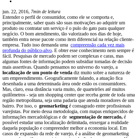
jun. 22, 2016,
7min de leitura
Entender o perfil de consumidor, como ele se comporta e,
principalmente, saber quais são suas motivações ao adquirir um
produto ou contratar um serviço é o pulo do gato para qualquer
negócio. O bom atendimento, tão valorizado nos dias de hoje,
também entra nesse pacote como item diferencial na relação cliente-
empresa. Tudo isso demanda uma
compreensão cada vez mais
profunda do público-alvo
. E obter esse conhecimento nem sempre é
fácil. Pesquisas de mercado podem ser complexas e caras, mas
algumas fontes de informação podem subsidiar tomadas de decisão
mais assertivas. Quando pensamos no universo do varejo, a
localização de um ponto de venda
diz muito sobre a natureza de
um empreendimento. Geograficamente falando, a atuação fica
desenhada a uma determinada área onde estão os consumidores.
Mas, claro, essa distância varia muito, de quarteirões até muitos
quilômetros - seja um shopping center que receba gente de toda uma
região metropolitana, seja uma padaria que atenda moradores de um
bairro. Por isso, o
geomarketing
é consagrado entre profissionais
varejistas. Por meio dessa metodologia, com mapas enriquecidos de
informações mercadológicas e de
segmentação de mercado,
é
possível estudar uma localização delimitada, enxergar a realidade
daquela população e compreender melhor a economia local. Em
casos de expansão da rede de varejo, é a análise de geomarketing