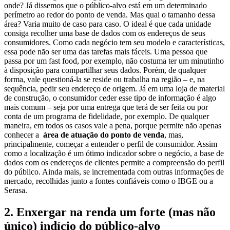
onde? Já dissemos que o público-alvo está em um determinado
perímetro ao redor do ponto de venda. Mas qual o tamanho dessa
área? Varia muito de caso para caso. O ideal é que cada unidade
consiga recolher uma base de dados com os endereços de seus
consumidores. Como cada negócio tem seu modelo e características,
essa pode não ser uma das tarefas mais fáceis. Uma pessoa que
passa por um fast food, por exemplo, não costuma ter um minutinho
à disposição para compartilhar seus dados. Porém, de qualquer
forma, vale questioná-la se reside ou trabalha na região – e, na
sequência, pedir seu endereço de origem. Já em uma loja de material
de construção, o consumidor ceder esse tipo de informação é algo
mais comum – seja por uma entrega que terá de ser feita ou por
conta de um programa de fidelidade, por exemplo. De qualquer
maneira, em todos os casos vale a pena, porque permite não apenas
conhecer a
área de atuação do ponto de venda
, mas,
principalmente, começar a entender o perfil de consumidor. Assim
como a localização é um ótimo indicador sobre o negócio, a base de
dados com os endereços de clientes permite a compreensão do perfil
do público. Ainda mais, se incrementada com outras informações de
mercado, recolhidas junto a fontes confiáveis como o IBGE ou a
Serasa.
2. Enxergar na renda um forte (mas não
único) indício do público-alvo