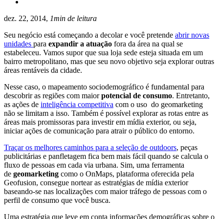
dez. 22, 2014,
1min de leitura
Seu negócio está começando a decolar e você pretende
abrir novas
unidades
para
expandir a atuação
fora da área na qual se
estabeleceu. Vamos supor que sua loja sede esteja situada em um
bairro metropolitano, mas que seu novo objetivo seja explorar outras
áreas rentáveis da cidade.
Nesse caso, o mapeamento sociodemográfico é fundamental para
descobrir as regiões com maior
potencial de consumo
. Entretanto,
as ações de
inteligência competitiva
com o uso do geomarketing
não se limitam a isso. Também é possível explorar as rotas entre as
áreas mais promissoras para investir em mídia exterior, ou seja,
iniciar ações de comunicação para atrair o público do entorno.
Traçar os melhores caminhos para a seleção de outdoors
, peças
publicitárias e panfletagem fica bem mais fácil quando se calcula o
fluxo de pessoas em cada via urbana. Sim, uma ferramenta
de
geomarketing
como o OnMaps, plataforma oferecida pela
Geofusion, consegue nortear as estratégias de mídia exterior
baseando-se nas localizações com maior tráfego de pessoas com o
perfil de consumo que você busca.
Uma estratégia que leve em conta informações demográficas sobre o