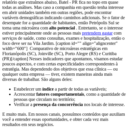
relatório que extraímos abaixo, Batel - PR fica no topo em quase
todas as análises. Mas caso a companhia em questão tenha interesse
em abrir unidades também em outras regiões, pode encontrar
variáveis demográficas indicando caminhos adicionais.
Se o fator de
desempate for a quantidade de habitantes, então Petrópolis Sul se
torna uma microárea com
alto potencial
.
Entretanto, se o interesse
estiver principalmente onde as pessoas mais
pretendem gastar
com
serviços de saúde, como consultas, exames e hospitalização, então o
foco deve ser na Vila Jardim.
[caption id="" align="aligncenter"
width="600"]
Comparativo de microáreas estratégicas em
Florianópolis (SC), Joinville (SC), Porto Alegre (RS) e Curitiba
(PR)[/caption]
Nesses indicadores que apontamos, visamos estudar
poucos aspectos, e com certas especificidades correspondentes à
estratégia.
Mas dependendo dos objetivos que essa clínica — ou
qualquer outra empresa — tiver, existem maneiras ainda mais
diversas de trabalhar. São alguns deles:
Estabelecer um
índice
a partir de todas as variáveis;
Acrescentar
fatores comportamentais
, como a quantidade de
pessoas que circulam no território;
Verificar a
presença da concorrência
nos locais de interesse.
E muito mais.
Em nossos canais, possuímos conteúdos que auxiliam
você a entender essas oportunidades, e obter cada vez mais
resultados em seus negócios.