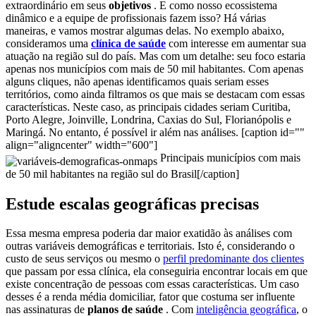
extraordinário em seus
objetivos
.
E como nosso ecossistema
dinâmico e a equipe de profissionais fazem isso? Há várias
maneiras, e vamos mostrar algumas delas.
No exemplo abaixo,
consideramos uma
clínica de saúde
com interesse em aumentar sua
atuação na região sul do país. Mas com um detalhe: seu foco estaria
apenas nos municípios com mais de 50 mil habitantes.
Com apenas
alguns cliques, não apenas identificamos quais seriam esses
territórios, como ainda filtramos os que mais se destacam com essas
características.
Neste caso, as principais cidades seriam Curitiba,
Porto Alegre, Joinville, Londrina, Caxias do Sul, Florianópolis e
Maringá. No entanto, é possível ir além nas análises.
[caption id=""
align="aligncenter" width="600"]
Principais municípios com mais
de 50 mil habitantes na região sul do Brasil[/caption]
Estude escalas geográficas precisas
Essa mesma empresa poderia dar maior exatidão às análises com
outras variáveis demográficas e territoriais.
Isto é, considerando o
custo de seus serviços ou mesmo o
perfil predominante dos clientes
que passam por essa clínica, ela conseguiria encontrar locais em que
existe concentração de pessoas com essas características.
Um caso
desses é a renda média domiciliar, fator que costuma ser influente
nas assinaturas de
planos de saúde
.
Com
inteligência geográfica
, o