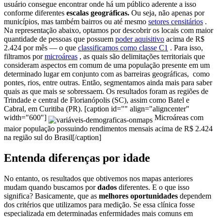
usuário consegue encontrar onde há um público aderente a isso
conforme diferentes
escalas geográficas.
Ou seja, não apenas por
municípios, mas também bairros ou até mesmo
setores censitários
.
Na representação abaixo, optamos por descobrir os locais com maior
quantidade de pessoas que possuem
poder aquisitivo
acima de R$
2.424 por mês — o que
classificamos como classe C1
.
Para isso,
filtramos por
microáreas
, as quais são delimitações territoriais que
consideram aspectos em comum de uma população presente em um
determinado lugar em conjunto com as barreiras
geográficas,
como
pontes, rios, entre outras.
Então, segmentamos ainda mais para saber
quais as que mais se sobressaem. Os resultados foram as regiões de
Trindade e central de Florianópolis (SC), assim como Batel e
Cabral, em Curitiba (PR).
[caption id="" align="aligncenter"
width="600"]
Microáreas com
maior população possuindo rendimentos mensais acima de R$ 2.424
na região sul do Brasil[/caption]
Entenda diferenças por idade
No entanto, os resultados que obtivemos nos mapas anteriores
mudam
quando buscamos por
dados
diferentes.
E o que isso
significa? Basicamente, que as
melhores oportunidades
dependem
dos critérios que utilizamos para medição.
Se essa clínica fosse
especializada em determinadas enfermidades mais comuns em