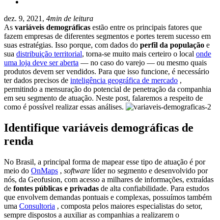
dez. 9, 2021,
4min de leitura
As
variáveis demográficas
estão entre os principais fatores que
fazem empresas de diferentes segmentos e portes terem sucesso em
suas estratégias.
Isso porque, com dados do
perfil da população
e
sua
distribuição territorial
, torna-se muito mais certeiro o local
onde
uma loja deve ser aberta
— no caso do varejo — ou mesmo quais
produtos devem ser vendidos.
Para que isso funcione, é necessário
ter dados precisos de
inteligência geográfica de mercado
,
permitindo a mensuração do potencial de penetração da companhia
em seu segmento de atuação.
Neste post, falaremos a respeito de
como é possível realizar essas análises.
Identifique variáveis demográficas de
renda
No Brasil, a principal forma de mapear esse tipo de atuação é por
meio do
OnMaps
,
software
líder no segmento e
desenvolvido por
nós, da Geofusion,
com acesso a milhares de informações, extraídas
de
fontes públicas e privadas
de alta confiabilidade.
Para estudos
que envolvem demandas pontuais e complexas, possuímos também
uma
Consultoria
, composta pelos maiores especialistas do setor,
sempre dispostos a auxiliar as companhias a realizarem o