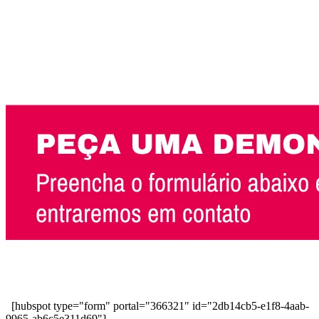
[hubspot type="form" portal="366321" id="2db14cb5-e1f8-4aab-
9965-ab6c5e311d69"]