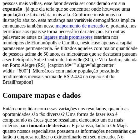
pessoas mais velhas, esse fator deveria ser considerado em sua
expansão
, já que ela teria que se concentrar onde houvesse uma
população de faixa etária mais alta.
Conforme mostramos na
ilustração abaixo, essa
mudança
nas variáveis demográficas implica
em nuances também nesse
mapeamento de mercado
e, portanto, nos
territórios aos quais se torna necessário dar atenção.
Em outras
palavras: se antes os
lugares mais promissores
estariam nos
municípios de Florianópolis e Curitiba, neste caso apenas a capital
paranaense permaneceria.
Se filtrados aqueles com maior quantidade
de pessoas acima de 50 anos, as microáreas que se destacam passam
a ser Petrópolis Sul e Centro de Joinville (SC), e Vila Jardim, situada
em Porto Alegre (RS).
[caption id="" align="aligncenter"
width="600"]
Microáreas com maior população possuindo
rendimentos mensais acima de R$ 2.424 na região sul do
Brasil[/caption]
Compare mapas e dados
Então como lidar com essas variações nos resultados, quando as
oportunidades são tão diversas?
Uma forma de fazer isso é
comparando as áreas que se ressaltam, elencando um ou mais
critérios para
tomada de decisão
.
E para isso, tanto o OnMaps
quanto nossos especialistas possuem as informações necessárias que
farão a empresa realizar o extraordinário em seu mercado.
No