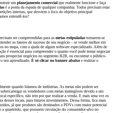
onstruir um
planejamento comercial
que realmente funcione e faça
das
é a ponta da espada de qualquer companhia. Todos precisam estar
tições internas, que desviem o foco do objetivo principal:
 Vamos entendê-los?
precisam ser compreendidas para as
metas estipuladas
tornarem-se
ntender os fatores de sucesso de seu negócio – se vende melhor em
-los no mapa, com a ajuda de algum software especializado. Além de
ação é essencial para compreender o quanto você pode tentar negociar
 para prospectar negócios no segmento B2B, ou encontrar o público-
o seu aprendizado.
É só clicar no banner abaixo
e realizar o
almente quando falamos de indústrias. As metas não podem ser
a sobrecarregar os vendedores com metas inatingíveis devido a um
cal específico, não tem por que realizar a venda. E mais uma vez os
 desses locais, para futuros investimentos. Dessa forma, fica mais
duzidos, já que produtos são destinados a PDVs com maior potencial
ão a quarteirão, que possuem circulação do consumidor-alvo no