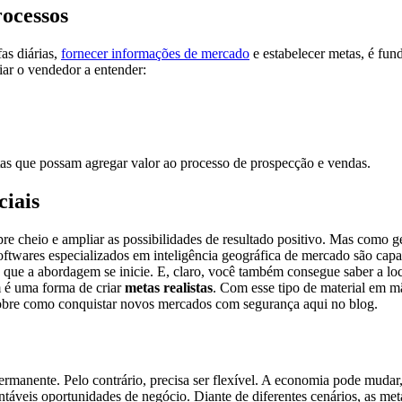
rocessos
as diárias,
fornecer informações de mercado
e estabelecer metas, é fun
iar o vendedor a entender:
as que possam agregar valor ao processo de prospecção e vendas.
ciais
pre cheio e ampliar as possibilidades de resultado positivo. Mas como 
oftwares especializados em inteligência geográfica de mercado são capaz
a que a abordagem se inicie. E, claro, você também consegue saber a loc
 é uma forma de criar
metas realistas
. Com esse tipo de material em m
sobre como conquistar novos mercados com segurança aqui no blog.
ermanente. Pelo contrário, precisa ser flexível. A economia pode muda
táveis oportunidades de negócio. Diante de diferentes cenários, as met