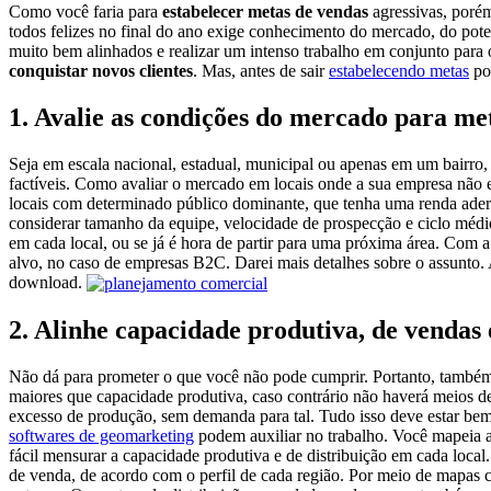
Como você faria para
estabelecer metas de vendas
agressivas, porém
todos felizes no final do ano exige conhecimento do mercado, do po
muito bem alinhados e realizar um intenso trabalho em conjunto para o
conquistar novos clientes
. Mas, antes de sair
estabelecendo metas
por
1. Avalie as condições do mercado para met
Seja em escala nacional, estadual, municipal ou apenas em um bairro
factíveis. Como avaliar o mercado em locais onde a sua empresa não 
locais com determinado público dominante, que tenha uma renda adere
considerar tamanho da equipe, velocidade de prospecção e ciclo médi
em cada local, ou se já é hora de partir para uma próxima área. Com 
alvo, no caso de empresas B2C. Darei mais detalhes sobre o assunto.
download.
2. Alinhe capacidade produtiva, de vendas 
Não dá para prometer o que você não pode cumprir. Portanto, também
maiores que capacidade produtiva, caso contrário não haverá meios d
excesso de produção, sem demanda para tal. Tudo isso deve estar bem 
softwares de geomarketing
podem auxiliar no trabalho. Você mapeia as
fácil mensurar a capacidade produtiva e de distribuição em cada loca
de venda, de acordo com o perfil de cada região. Por meio de mapas 