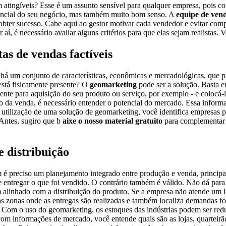
 atingíveis? Esse é um assunto sensível para qualquer empresa, pois c
tencial do seu negócio, mas também muito bom senso. A
equipe de ven
bter sucesso. Cabe aqui ao gestor motivar cada vendedor e evitar compe
 aí, é necessário avaliar alguns critérios para que elas sejam realistas.
as de vendas factíveis
, há um conjunto de características, econômicas e mercadológicas, que 
está fisicamente presente? O
geomarketing
pode ser a solução. Basta e
nte para aquisição do seu produto ou serviço, por exemplo - e colocá
o da venda, é necessário entender o potencial do mercado. Essa inform
a utilização de uma solução de geomarketing, você identifica empresas
 Antes, sugiro que b
aixe o nosso material gratuito
para complementar 
e distribuição
 é preciso um planejamento integrado entre produção e venda, princip
e entregar o que foi vendido. O contrário também é válido. Não dá par
alinhado com a distribuição do produto. Se a empresa não atende um lo
 zonas onde as entregas são realizadas e também localiza demandas fora
l. Com o uso do geomarketing, os estoques das indústrias podem ser re
com informações de mercado, você entende quais são as lojas, quarteir