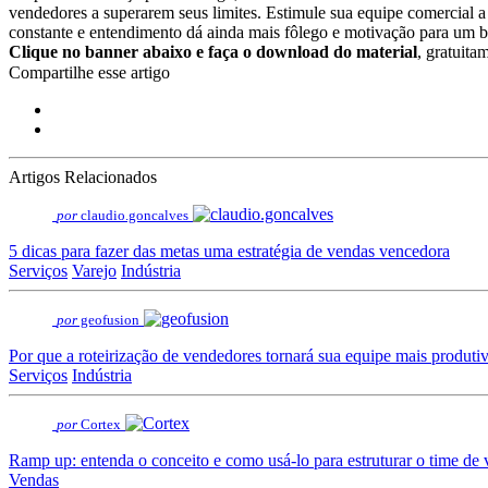
vendedores a superarem seus limites. Estimule sua equipe comercial a
constante e entendimento dá ainda mais fôlego e motivação para um 
Clique no banner abaixo e faça o download do material
, gratuita
Compartilhe esse artigo
Artigos Relacionados
por
claudio.goncalves
5 dicas para fazer das metas uma estratégia de vendas vencedora
Serviços
Varejo
Indústria
por
geofusion
Por que a roteirização de vendedores tornará sua equipe mais produti
Serviços
Indústria
por
Cortex
Ramp up: entenda o conceito e como usá-lo para estruturar o time de
Vendas