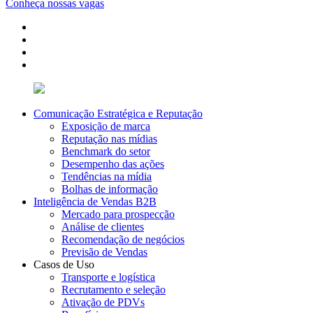
Conheça nossas vagas
Comunicação Estratégica e Reputação
Exposição de marca
Reputação nas mídias
Benchmark do setor
Desempenho das ações
Tendências na mídia
Bolhas de informação
Inteligência de Vendas B2B
Mercado para prospecção
Análise de clientes
Recomendação de negócios
Previsão de Vendas
Casos de Uso
Transporte e logística
Recrutamento e seleção
Ativação de PDVs