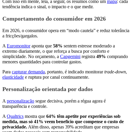
Com isso em mente, leia, a seguir, os resumos como um
mapa
: cada
tendência indica o sinal, o impacto e o que medir.
Comportamento do consumidor em 2026
Em 2026, o consumidor opera em “modo cautela” e reduz tolerância
a fricções/gargalos.
A
Euromonitor
aponta que
58%
sentem estresse moderado a
extremo diariamente, o que reforça a busca por conforto e
simplicidade. No orçamento, a
Capgemini
registra
49%
comprando
menores quantidades para controlar gastos.
Para
capturar demanda
, portanto, é indicado monitorar
trade-down
,
elasticidade
e ruptura por canal continuamente.
Personalização orientada por dados
A
personalização
segue decisiva, porém a régua agora é
transparência e controle.
A
Qualtrics
mostra que
64% têm apetite por experiências sob
medida, mas só 41% veem benefício que compense o custo de
privacidade.
Além disso, apenas 39% acreditam que empresas