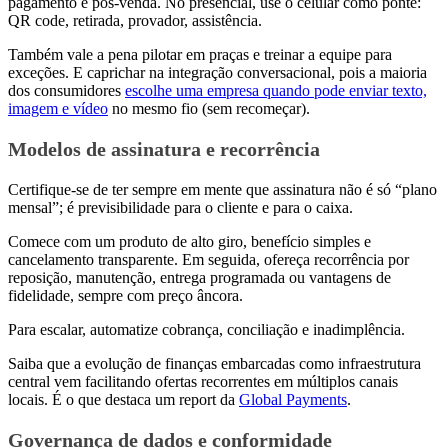
pagamento e pós-venda. No presencial, use o celular como ponte:
QR code, retirada, provador, assistência.
Também vale a pena pilotar em praças e treinar a equipe para
exceções. E caprichar na integração conversacional, pois a maioria
dos consumidores
escolhe uma empresa quando pode enviar texto,
imagem e vídeo
no mesmo fio (sem recomeçar).
Modelos de assinatura e recorrência
Certifique-se de ter sempre em mente que assinatura não é só “plano
mensal”; é previsibilidade para o cliente e para o caixa.
Comece com um produto de alto giro, benefício simples e
cancelamento transparente. Em seguida, ofereça recorrência por
reposição, manutenção, entrega programada ou vantagens de
fidelidade, sempre com preço âncora.
Para escalar, automatize cobrança, conciliação e inadimplência.
Saiba que a evolução de finanças embarcadas como infraestrutura
central vem facilitando ofertas recorrentes em múltiplos canais
locais. É o que destaca um report da
Global Payments
.
Governança de dados e conformidade