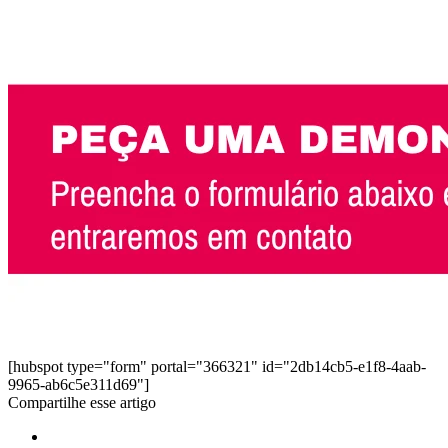
[hubspot type="form" portal="366321" id="2db14cb5-e1f8-4aab-
9965-ab6c5e311d69"]
Compartilhe esse artigo