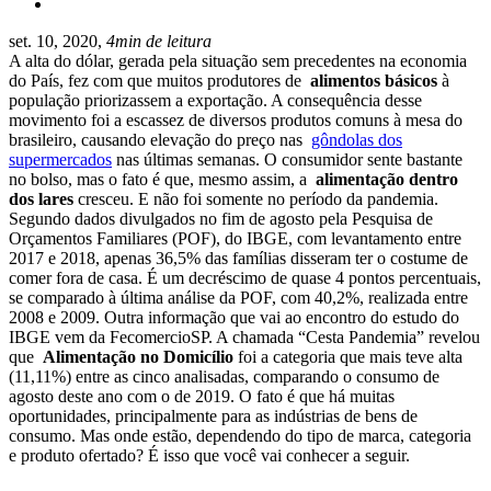
set. 10, 2020,
4min de leitura
A alta do dólar, gerada pela situação sem precedentes na economia
do País, fez com que muitos produtores de
alimentos básicos
à
população priorizassem a exportação. A consequência desse
movimento foi a escassez de diversos produtos comuns à mesa do
brasileiro, causando elevação do preço nas
gôndolas dos
supermercados
nas últimas semanas. O consumidor sente bastante
no bolso, mas o fato é que, mesmo assim, a
alimentação dentro
dos lares
cresceu. E não foi somente no período da pandemia.
Segundo dados divulgados no fim de agosto pela Pesquisa de
Orçamentos Familiares (POF), do IBGE, com levantamento entre
2017 e 2018, apenas 36,5% das famílias disseram ter o costume de
comer fora de casa. É um decréscimo de quase 4 pontos percentuais,
se comparado à última análise da POF, com 40,2%, realizada entre
2008 e 2009. Outra informação que vai ao encontro do estudo do
IBGE vem da FecomercioSP. A chamada “Cesta Pandemia” revelou
que
Alimentação no Domicílio
foi a categoria que mais teve alta
(11,11%) entre as cinco analisadas, comparando o consumo de
agosto deste ano com o de 2019. O fato é que há muitas
oportunidades, principalmente para as indústrias de bens de
consumo. Mas onde estão, dependendo do tipo de marca, categoria
e produto ofertado? É isso que você vai conhecer a seguir.