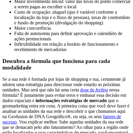
Maior investimento inicial: valor das luvas do ponto comercial
a serem pagas ao escolher o local
Custo de ocupação: aluguel (que é variável conforme a
localização da loja e o fluxo de pessoas), taxas de condomínio
e fundo de promoção (divulgação do shopping)
Maior concorrência
Falta de autonomia para definir aprovação e calendário de
ações promocionais
Inflexibilidade em relação a horário de funcionamento e
recebimento de mercadorias
Descubra a fórmula que funciona para cada
modalidade
Se a sua rede é formada por lojas de shopping e rua, certamente já
adotou uma estratégia para direcionar onde estarão as próximas
unidades. Mas será que não há uma certa
dose de
feeling
nessa
fórmula? É justamente para evitar erros e embasar essa decisão em
dados espaciais e
informações estratégias de mercado
que o
geomarketing entra em cena. A primeira coisa que você deve fazer é
analisar as unidades da sua rede e descobrir o que chamamos aqui
na Geofusion de DNA Geográfico®, ou seja, os seus
fatores de
sucesso
. Vou explicar melhor. Sabe aquelas unidades da sua rede
que se destacam pelo alto faturamento? Ao olhar para a região onde
estão localizadas e suas características de mercado, você encontrará