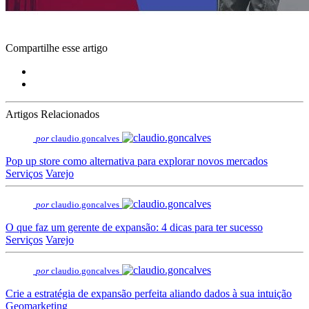
Compartilhe esse artigo
Artigos Relacionados
por
claudio.goncalves
Pop up store como alternativa para explorar novos mercados
Serviços
Varejo
por
claudio.goncalves
O que faz um gerente de expansão: 4 dicas para ter sucesso
Serviços
Varejo
por
claudio.goncalves
Crie a estratégia de expansão perfeita aliando dados à sua intuição
Geomarketing