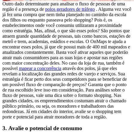
Outro dado determinante para analisar o fluxo de pessoas de uma
região é a presença de
polos geradores de tráfego
.
Alguma vez você
já fez uma compra que nem tinha planejado no caminho da escola
dos filhos ou enquanto passeava pelo shopping? Pois é, os
estabelecimentos onde você consumiu utilizaram a proximidade
como estratégia. Mas, afinal, o que são esses polos? São pontos que
atraem grande quantidade de pessoas, tais como bancos, estações de
metrô e trem, academias, estádios e escolas. O OnMaps te ajuda a
encontrar esses polos, já que ele possui mais de 400 mil mapeados e
atualizados constantemente. Basta você ativar aqueles que poderão
atrair mais consumidores para as suas lojas e apostar nas regiões
com maior concentração deles. No caso da loja de rua, também é
possível
mapear a concorrência
através dos polos, já que eles
revelam a localização das grandes redes de varejo e serviços. Sua
estratégia é ficar perto dos seus competidores para se beneficiar de
um possível fluxo de comparação de preços? Garanta que o ponto
de rua escolhido leve isso em consideração. Para análises sobre o
fluxo de pessoas, vale uma dica sobre o formato shopping. Nas
grandes cidades, os empreendimentos costumam atrair o chamado
público primário, ou seja, os moradores e trabalhadores das
redondezas. Já em cidades do interior, avalie se o shopping tem
porte e potencial para atrair moradores de toda a região.
3.
Avalie o potencial de consumo