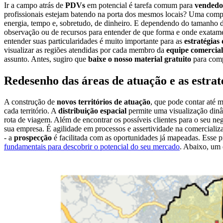
Ir a campo atrás de
PDVs
em potencial é tarefa comum para
vendedo
profissionais estejam batendo na porta dos mesmos locais? Uma comp
energia, tempo e, sobretudo, de dinheiro. E dependendo do tamanho da
observação ou de recursos para entender de que forma e onde exatamen
entender suas particularidades é muito importante para as
estratégias
visualizar as regiões atendidas por cada membro da
equipe comercial
assunto. Antes, sugiro que
baixe o nosso material gratuito
para comp
Redesenho das áreas de atuação e as estrat
A construção de
novos territórios de atuação
, que pode contar até 
cada território. A
distribuição espacial
permite uma visualização dinâm
rota de viagem. Além de encontrar os possíveis clientes para o seu n
sua empresa. É agilidade em processos e assertividade na comercializ
- a
prospecção
é facilitada com as oportunidades já mapeadas. Esse p
fundamentais para descobrir o potencial do seu mercado
. Abaixo, um 