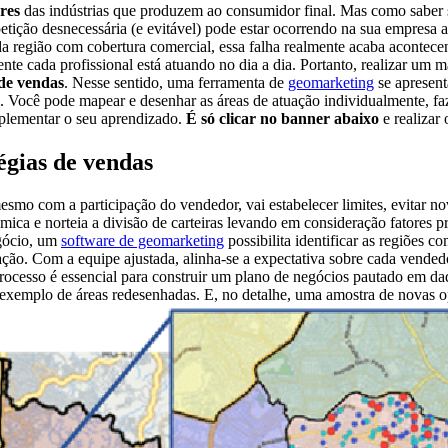
res
das indústrias que produzem ao consumidor final. Mas como saber s
etição desnecessária (e evitável) pode estar ocorrendo na sua empres
 região com cobertura comercial, essa falha realmente acaba acontecen
te cada profissional está atuando no dia a dia. Portanto, realizar um 
 de vendas
. Nesse sentido, uma ferramenta de
geomarketing
se apresent
. Você pode mapear e desenhar as áreas de atuação individualmente, f
lementar o seu aprendizado.
É só clicar no banner abaixo
e realizar
égias de vendas
mesmo com a participação do vendedor, vai estabelecer limites, evitar 
ica e norteia a divisão de carteiras levando em consideração fatores pr
egócio, um
software de geomarketing
possibilita identificar as regiões 
ação. Com a equipe ajustada, alinha-se a expectativa sobre cada vendedo
rocesso é essencial para construir um plano de negócios pautado em dad
exemplo de áreas redesenhadas. E, no detalhe, uma amostra de novas op