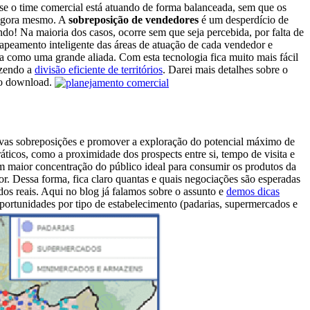
e o time comercial está atuando de forma balanceada, sem que os
a agora mesmo. A
sobreposição de vendedores
é um desperdício de
do! Na maioria dos casos, ocorre sem que seja percebida, por falta de
mapeamento inteligente das áreas de atuação de cada vendedor e
a como uma grande aliada. Com esta tecnologia fica muito mais fácil
azendo a
divisão eficiente de territórios
. Darei mais detalhes sobre o
 o download.
novas sobreposições e promover a exploração do potencial máximo de
áticos, como a proximidade dos prospects entre si, tempo de visita e
com maior concentração do público ideal para consumir os produtos da
r. Dessa forma, fica claro quantas e quais negociações são esperadas
os reais. Aqui no blog já falamos sobre o assunto e
demos dicas
ortunidades por tipo de estabelecimento (padarias, supermercados e