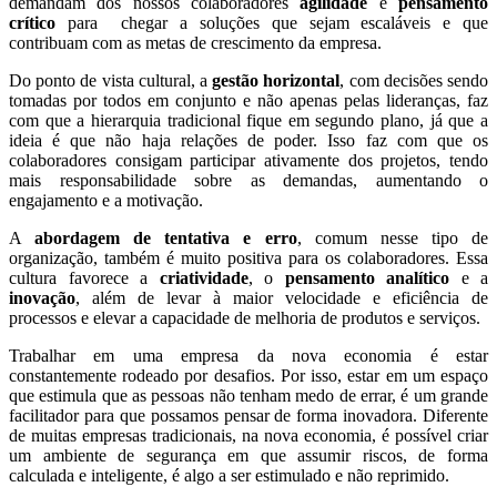
demandam dos nossos colaboradores
agilidade
e
pensamento
crítico
para chegar a soluções que sejam escaláveis e que
contribuam com as metas de crescimento da empresa.
Do ponto de vista cultural, a
gestão horizontal
, com decisões sendo
tomadas por todos em conjunto e não apenas pelas lideranças, faz
com que a hierarquia tradicional fique em segundo plano, já que a
ideia é que não haja relações de poder. Isso faz com que os
colaboradores consigam participar ativamente dos projetos, tendo
mais responsabilidade sobre as demandas, aumentando o
engajamento e a motivação.
A
abordagem de tentativa e erro
, comum nesse tipo de
organização, também é muito positiva para os colaboradores. Essa
cultura favorece a
criatividade
, o
pensamento analítico
e a
inovação
, além de levar à maior velocidade e eficiência de
processos e elevar a capacidade de melhoria de produtos e serviços.
Trabalhar em uma empresa da nova economia é estar
constantemente rodeado por desafios. Por isso, estar em um espaço
que estimula que as pessoas não tenham medo de errar, é um grande
facilitador para que possamos pensar de forma inovadora. Diferente
de muitas empresas tradicionais, na nova economia, é possível criar
um ambiente de segurança em que assumir riscos, de forma
calculada e inteligente, é algo a ser estimulado e não reprimido.