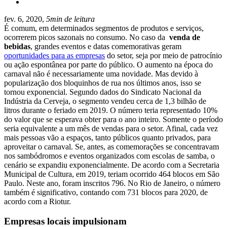
fev. 6, 2020,
5min de leitura
É comum, em determinados segmentos de produtos e serviços,
ocorrerem picos sazonais no consumo. No caso da
venda de
bebidas
, grandes eventos e datas comemorativas geram
oportunidades para as empresas
do setor, seja por meio de patrocínio
ou ação espontânea por parte do público. O aumento na época do
carnaval não é necessariamente uma novidade. Mas devido à
popularização dos bloquinhos de rua nos últimos anos, isso se
tornou exponencial. Segundo dados do Sindicato Nacional da
Indústria da Cerveja, o segmento vendeu cerca de 1,3 bilhão de
litros durante o feriado em 2019. O número teria representado 10%
do valor que se esperava obter para o ano inteiro. Somente o período
seria equivalente a um mês de vendas para o setor. Afinal, cada vez
mais pessoas vão a espaços, tanto públicos quanto privados, para
aproveitar o carnaval. Se, antes, as comemorações se concentravam
nos sambódromos e eventos organizados com escolas de samba, o
cenário se expandiu exponencialmente. De acordo com a Secretaria
Municipal de Cultura, em 2019, teriam ocorrido 464 blocos em São
Paulo. Neste ano, foram inscritos 796. No Rio de Janeiro, o número
também é significativo, contando com 731 blocos para 2020, de
acordo com a Riotur.
Empresas locais impulsionam