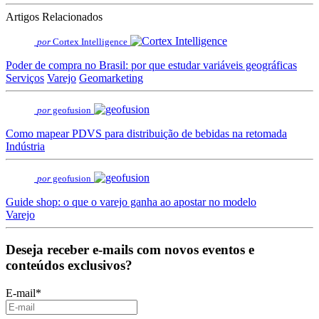
Artigos Relacionados
por
Cortex Intelligence
Poder de compra no Brasil: por que estudar variáveis geográficas
Serviços
Varejo
Geomarketing
por
geofusion
Como mapear PDVS para distribuição de bebidas na retomada
Indústria
por
geofusion
Guide shop: o que o varejo ganha ao apostar no modelo
Varejo
Deseja receber e-mails com novos eventos e
conteúdos exclusivos?
E-mail
*