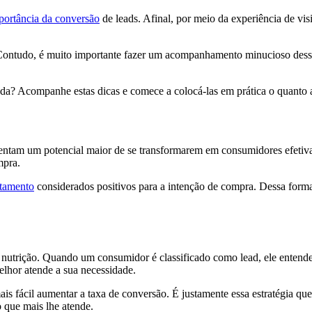
portância da conversão
de leads. Afinal, por meio da experiência de vis
ontudo, é muito importante fazer um acompanhamento minucioso desse p
uada? Acompanhe estas dicas e comece a colocá-las em prática o quanto 
esentam um potencial maior de se transformarem em consumidores efetiva
mpra.
rtamento
considerados positivos para a intenção de compra. Dessa forma, 
e nutrição. Quando um consumidor é classificado como lead, ele entend
elhor atende a sua necessidade.
fácil aumentar a taxa de conversão. É justamente essa estratégia que
o que mais lhe atende.