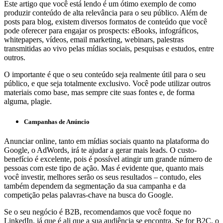
Este artigo que você está lendo é um ótimo exemplo de como
produzir conteúdo de alta relevância para o seu público. Além de
posts para blog, existem diversos formatos de conteúdo que você
pode oferecer para engajar os prospects: eBooks, infográficos,
whitepapers, vídeos, email marketing, webinars, palestras
transmitidas ao vivo pelas mídias sociais, pesquisas e estudos, entre
outros.
O importante é que o seu conteúdo seja realmente útil para o seu
público, e que seja totalmente exclusivo. Você pode utilizar outros
materiais como base, mas sempre cite suas fontes e, de forma
alguma, plagie.
Campanhas de Anúncio
Anunciar online, tanto em mídias sociais quanto na plataforma do
Google, o AdWords, irá te ajudar a gerar mais leads. O custo-
benefício é excelente, pois é possível atingir um grande número de
pessoas com este tipo de ação. Mas é evidente que, quanto mais
você investir, melhores serão os seus resultados – contudo, eles
também dependem da segmentação da sua campanha e da
competição pelas palavras-chave na busca do Google.
Se o seu negócio é B2B, recomendamos que você foque no
LinkedIn, já que é ali que a sua audiência se encontra. Se for B2C, o