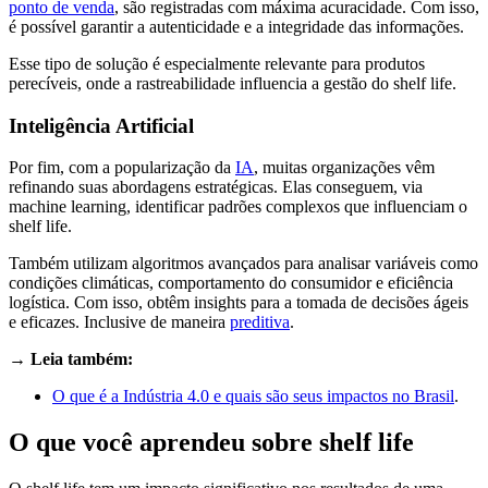
ponto de venda
, são registradas com máxima acuracidade. Com isso,
é possível garantir a autenticidade e a integridade das informações.
Esse tipo de solução é especialmente relevante para produtos
perecíveis, onde a rastreabilidade influencia a gestão do shelf life.​
Inteligência Artificial
Por fim, com a popularização da
IA
, muitas organizações vêm
refinando suas abordagens estratégicas. Elas conseguem, via
machine learning, identificar padrões complexos que influenciam o
shelf life.
Também utilizam algoritmos avançados para analisar variáveis como
condições climáticas, comportamento do consumidor e eficiência
logística. Com isso, obtêm insights para a tomada de decisões ágeis
e eficazes. Inclusive de maneira
preditiva
.
→ Leia também:
O que é a Indústria 4.0 e quais são seus impactos no Brasil
.
O que você aprendeu sobre shelf life