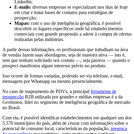
Linkedin;
E-mails:
diversas empresas se especializam nos dias de hoje
em criar e tratar bases de contatos para estratégias de
prospecção;
Mapas:
com o uso de inteligência geográfica, é possível
descobrir os lugares específicos onde há estabelecimentos
comerciais com grande propensão a aderir à compra de ofertas
realizadas pelas indústrias.
A partir dessas informações, os profissionais que trabalham na área
de vendas fazem suas abordagens, seja de maneira ativa — isto é,
sem que tenham solicitado seu contato —, seja passiva — quando o
prospect manifestou algum interesse prévio no produto.
Isso ocorre de formas variadas, podendo ser via telefone, e-mail,
mensagem por Whatsapp ou mesmo presencialmente.
No caso de mapeamento de PDVs, a principal
ferramenta de
prospecção
B2B utilizada por grandes e médias empresas é a da
Geofusion, líder no segmento de inteligência geográfica de mercado
no Brasil.
Com ela, é possível identificar estabelecimentos em qualquer um dos
5.570 municípios do país, além de cruzar com informações sobre o
potencial de consumo local, características da população,
presença
da concorrência
nos territórios, entre muitas outras variáveis.