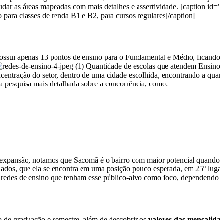
udar as áreas mapeadas com mais detalhes e assertividade.
[caption id=
para classes de renda B1 e B2, para cursos regulares[/caption]
possui apenas 13 pontos de ensino para o Fundamental e Médio, ficando
Quantidade de escolas que atendem Ensino
entração do setor, dentro de uma cidade escolhida, encontrando a quant
 pesquisa mais detalhada sobre a concorrência, como:
expansão, notamos que Sacomã é o bairro com maior potencial quando se
ados, que ela se encontra em uma posição pouco esperada, em 25º luga
 redes de ensino que tenham esse público-alvo como foco, dependendo 
o de graduação e semestre, além de descobrir os
valores das mensalid