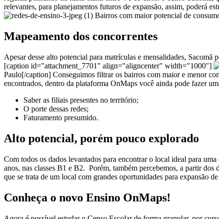
relevantes, para planejamentos futuros de expansão, assim, poderá est
Bairros com maior potencial de consumo 
Mapeamento dos concorrentes
Apesar desse alto potencial para matrículas e mensalidades, Sacomã 
[caption id="attachment_7701" align="aligncenter" width="1000"]
Paulo[/caption]
Conseguimos filtrar os bairros com maior e menor conc
encontrados, dentro da plataforma OnMaps você ainda pode fazer uma
Saber as filiais presentes no território;
O porte dessas redes;
Faturamento presumido.
Alto potencial, porém pouco explorado
Com todos os dados levantados para encontrar o local ideal para uma 
anos, nas classes B1 e B2.
Porém, também percebemos, a partir dos d
que se trata de um local com grandes oportunidades para expansão de
Conheça o novo Ensino OnMaps!
Agora é possível estudar o Censo Escolar de forma granular, por curs