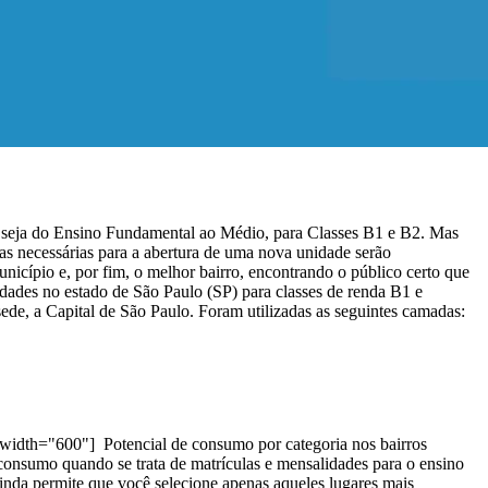
ou seja do Ensino Fundamental ao Médio, para Classes B1 e B2.
Mas
s necessárias para a abertura de uma nova unidade serão
nicípio e, por fim, o melhor bairro, encontrando o público certo que
dades no estado de São Paulo (SP) para classes de renda B1 e
ede, a Capital de São Paulo.
Foram utilizadas as seguintes camadas:
" width="600"]
Potencial de consumo por categoria nos bairros
onsumo quando se trata de matrículas e mensalidades para o ensino
da permite que você selecione apenas aqueles lugares mais