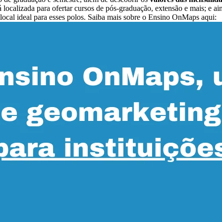
á localizada para ofertar cursos de pós-graduação, extensão e mais; e ai
ocal ideal para esses polos.
Saiba mais sobre o Ensino OnMaps aqui: