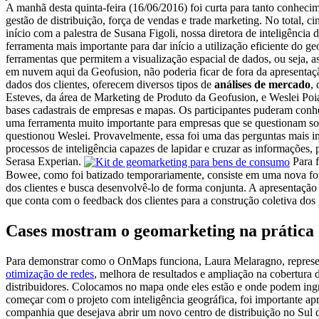
A manhã desta quinta-feira (16/06/2016) foi curta para tanto conhec
gestão de distribuição, força de vendas e trade marketing. No total, ci
início com a palestra de Susana Figoli, nossa diretora de inteligência
ferramenta mais importante para dar início a utilização eficiente do g
ferramentas que permitem a visualização espacial de dados, ou seja,
em nuvem aqui da Geofusion, não poderia ficar de fora da apresentaç
dados dos clientes, oferecem diversos tipos de
análises de mercado
,
Esteves, da área de Marketing de Produto da Geofusion, e Weslei Poia
bases cadastrais de empresas e mapas. Os participantes puderam con
uma ferramenta muito importante para empresas que se questionam sobr
questionou Weslei. Provavelmente, essa foi uma das perguntas mais i
processos de inteligência capazes de lapidar e cruzar as informações, 
Serasa Experian.
Para 
Bowee, como foi batizado temporariamente, consiste em uma nova form
dos clientes e busca desenvolvê-lo de forma conjunta. A apresentação
que conta com o feedback dos clientes para a construção coletiva dos
Cases mostram o geomarketing na prática
Para demonstrar como o OnMaps funciona, Laura Melaragno, represe
otimização de redes
, melhora de resultados e ampliação na cobertura
distribuidores. Colocamos no mapa onde eles estão e onde podem ingr
começar com o projeto com inteligência geográfica, foi importante ap
companhia que desejava abrir um novo centro de distribuição no Sul d