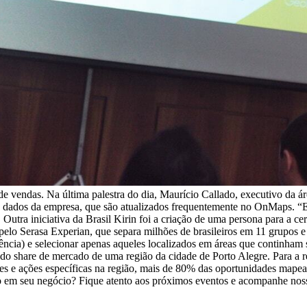
e vendas. Na última palestra do dia, Maurício Callado, executivo da á
 os dados da empresa, que são atualizados frequentemente no OnMaps. “E
Outra iniciativa da Brasil Kirin foi a criação de uma persona para a c
lo Serasa Experian, que separa milhões de brasileiros em 11 grupos e 
cia) e selecionar apenas aqueles localizados em áreas que continham
do share de mercado de uma região da cidade de Porto Alegre. Para a r
tes e ações específicas na região, mais de 80% das oportunidades map
o em seu negócio? Fique atento aos próximos eventos e acompanhe noss