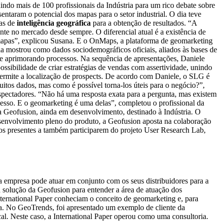
nindo mais de 100 profissionais da Indústria para um rico debate sobre
esentaram o potencial dos mapas para o setor industrial. O dia teve
cas de
inteligência geográfica
para a obtenção de resultados. “A
ente no mercado desde sempre. O diferencial atual é a existência de
m mapas”, explicou Susana. E o OnMaps, a plataforma de geomarketing
a mostrou como dados sociodemográficos oficiais, aliados às bases de
 e aprimorando processos. Na sequência de apresentações, Daniele
sibilidade de criar estratégias de vendas com assertividade, unindo
ermite a localização de prospects. De acordo com Daniele, o SLG é
itos dados, mas como é possível torna-los úteis para o negócio?”,
spectadores. “Não há uma resposta exata para a pergunta, mas existem
sucesso. E o geomarketing é uma delas”, completou o profissional da
da Geofusion, ainda em desenvolvimento, destinado à Indústria. O
esenvolvimento pleno do produto, a Geofusion aposta na colaboração
 os presentes a também participarem do projeto User Research Lab,
a empresa pode atuar em conjunto com os seus distribuidores para a
 solução da Geofusion para entender a área de atuação dos
nternational Paper conheciam o conceito de geomarketing e, para
ica. No GeoTrends, foi apresentado um exemplo de cliente da
al. Neste caso, a International Paper operou como uma consultoria.