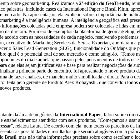
imento sobre geomarketing. Realizamos a
2ª edição do GeoTrends
, reu
nco palestras, incluindo cases da International Paper e Brasil Kirin, apr
 de mercado. Na apresentação, ela explicou sobre a importância de práti
eomarketing é a inteligência humana. A inteligência geográfica está pres
 as informações coletadas pela empresa podem ser colocadas e lidas e
ão da diretora. Por meio de exemplos da plataforma de geomarketing, el
 de acordo com as necessidades de cada negócio, resolvendo problemas
n, executivo de Marketing Services da Serasa Experian, abordaram a pos
hecer o Sales Lead Generation (SLG), funcionalidade do OnMaps que p
e qual é o potencial total de seu mercado e como atingi-lo. “Temos mu
mportantes do dia e aquela que passou pelos pensamentos de todos os e
para que elas sejam justificativas e base para realizar negociações de 
finalizar a primeira parte do encontro, foi apresentado o novo produto 
a de fazer análises, de maneira muito simplificada e direta. Para o d
 foi feita pelo gerente de Produto Alex Kobayashi, que convidou todos
 novos produtos.
ntante da área de negócios da
International Paper
, falou sobre como 
 de estabelecimentos atendidos com seus produtos. “Começamos a usar a
essar”, relatou Laura. De acordo com ela, nem todos os parceiros da I
resentar as possiblidades e resultados que seriam atingíveis com a prát
o Brasil, mas não tinha informações precisas sobre como escolher o loc