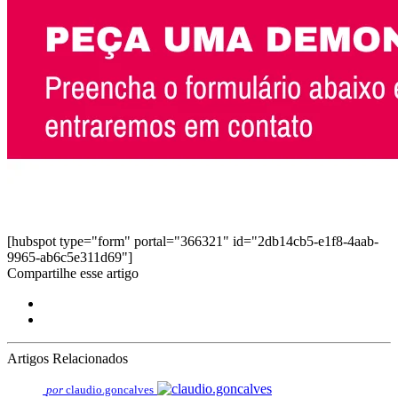
[hubspot type="form" portal="366321" id="2db14cb5-e1f8-4aab-
9965-ab6c5e311d69"]
Compartilhe esse artigo
Artigos Relacionados
por
claudio.goncalves