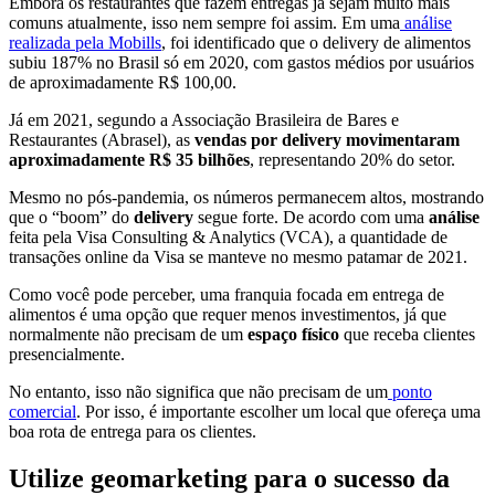
Embora os restaurantes que fazem entregas já sejam muito mais
comuns atualmente, isso nem sempre foi assim. Em uma
análise
realizada pela Mobills
, foi identificado que o delivery de alimentos
subiu 187% no Brasil só em 2020, com gastos médios por usuários
de aproximadamente R$ 100,00.
Já em 2021, segundo a Associação Brasileira de Bares e
Restaurantes (Abrasel), as
vendas por delivery movimentaram
aproximadamente R$ 35 bilhões
, representando 20% do setor.
Mesmo no pós-pandemia, os números permanecem altos, mostrando
que o “boom” do
delivery
segue forte. De acordo com uma
análise
feita pela Visa Consulting & Analytics (VCA), a quantidade de
transações online da Visa se manteve no mesmo patamar de 2021.
Como você pode perceber, uma franquia focada em entrega de
alimentos é uma opção que requer menos investimentos, já que
normalmente não precisam de um
espaço físico
que receba clientes
presencialmente.
No entanto, isso não significa que não precisam de um
ponto
comercial
. Por isso, é importante escolher um local que ofereça uma
boa rota de entrega para os clientes.
Utilize geomarketing para o sucesso da