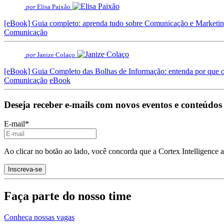
por
Elisa Paixão
[eBook] Guia completo: aprenda tudo sobre Comunicação e Marketing
Comunicação
por
Janize Colaço
[eBook] Guia Completo das Bolhas de Informação: entenda por que o
Comunicação
eBook
Deseja receber e-mails com novos eventos e conteúdos
E-mail
*
Ao clicar no botão ao lado, você concorda que a Cortex Intelligence 
Faça parte do nosso time
Conheça nossas vagas