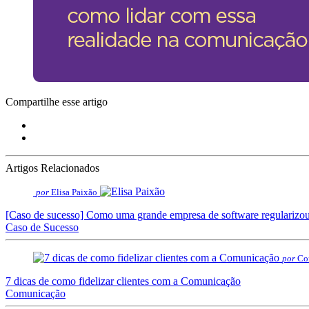
Compartilhe esse artigo
Artigos Relacionados
por
Elisa Paixão
[Caso de sucesso] Como uma grande empresa de software regularizou 
Caso de Sucesso
por
Cor
7 dicas de como fidelizar clientes com a Comunicação
Comunicação