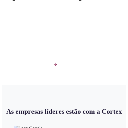
expandir seus pontos de
venda
A mais completa plataforma de inteligência de Go-to-
Market, que une dados, inteligência artificial e os maiores
especialistas do mercado. Da Indústria ao Varejo, do B2B
ao B2C.
Peça uma demonstração
As empresas líderes estão com a Cortex