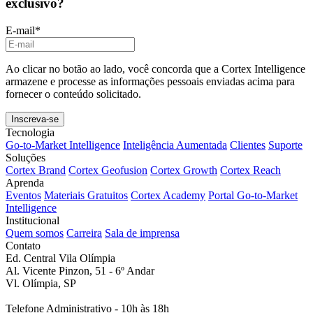
Deseja receber e-mails com novos eventos e conteúdo
exclusivo?
E-mail
*
Ao clicar no botão ao lado, você concorda que a Cortex Intelligence
armazene e processe as informações pessoais enviadas acima para
fornecer o conteúdo solicitado.
Tecnologia
Go-to-Market Intelligence
Inteligência Aumentada
Clientes
Suporte
Soluções
Cortex Brand
Cortex Geofusion
Cortex Growth
Cortex Reach
Aprenda
Eventos
Materiais Gratuitos
Cortex Academy
Portal Go-to-Market
Intelligence
Institucional
Quem somos
Carreira
Sala de imprensa
Contato
Ed. Central Vila Olímpia
Al. Vicente Pinzon, 51 - 6º Andar
Vl. Olímpia, SP