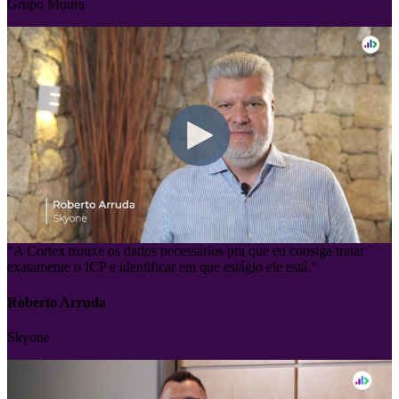
Juliana Godoy
Grupo Moura
“A Cortex trouxe os dados necessários pra que eu consiga tratar
exatamente o ICP e identificar em que estágio ele está.”
Roberto Arruda
Skyone