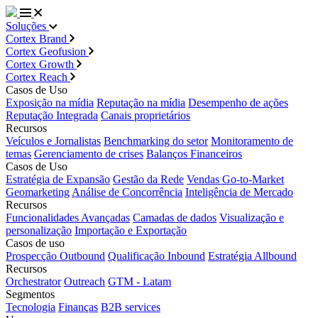
Soluções
Cortex Brand
Cortex Geofusion
Cortex Growth
Cortex Reach
Casos de Uso
Exposição na mídia
Reputação na mídia
Desempenho de ações
Reputação Integrada
Canais proprietários
Recursos
Veículos e Jornalistas
Benchmarking do setor
Monitoramento de
temas
Gerenciamento de crises
Balanços Financeiros
Casos de Uso
Estratégia de Expansão
Gestão da Rede
Vendas Go-to-Market
Geomarketing
Análise de Concorrência
Inteligência de Mercado
Recursos
Funcionalidades Avançadas
Camadas de dados
Visualização e
personalização
Importação e Exportação
Casos de uso
Prospecção Outbound
Qualificação Inbound
Estratégia Allbound
Recursos
Orchestrator
Outreach
GTM - Latam
Segmentos
Tecnologia
Finanças
B2B services