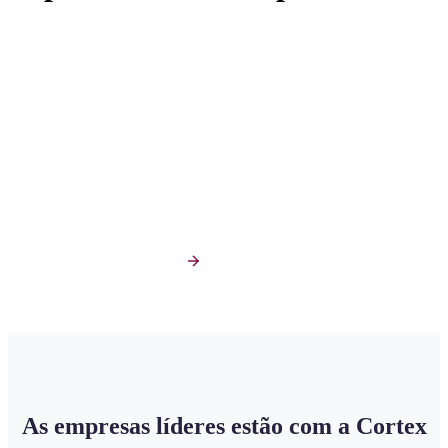
gerir a
A mais completa plataforma de inteligência de Go-to-
Market, que une dados, inteligência artificial e os maiores
especialistas do mercado. Da Indústria ao Varejo, do B2B
ao B2C.
Peça uma demonstração
As empresas líderes estão com a Cortex