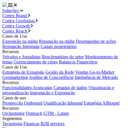
Soluções
Cortex Brand
Cortex Geofusion
Cortex Growth
Cortex Reach
Casos de Uso
Exposição na mídia
Reputação na mídia
Desempenho de ações
Reputação Integrada
Canais proprietários
Recursos
Veículos e Jornalistas
Benchmarking do setor
Monitoramento de
temas
Gerenciamento de crises
Balanços Financeiros
Casos de Uso
Estratégia de Expansão
Gestão da Rede
Vendas Go-to-Market
Geomarketing
Análise de Concorrência
Inteligência de Mercado
Recursos
Funcionalidades Avançadas
Camadas de dados
Visualização e
personalização
Importação e Exportação
Casos de uso
Prospecção Outbound
Qualificação Inbound
Estratégia Allbound
Recursos
Orchestrator
Outreach
GTM - Latam
Segmentos
Tecnologia
Finanças
B2B services