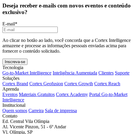
exclusivo?
E-mail
*
Ao clicar no botão ao lado, você concorda que a Cortex Intelligence
armazene e processe as informações pessoais enviadas acima para
fornecer o conteúdo solicitado.
Tecnologia
Go-to-Market Intelligence
Inteligência Aumentada
Clientes
Suporte
Soluções
Cortex Brand
Cortex Geofusion
Cortex Growth
Cortex Reach
Aprenda
Eventos
Materiais Gratuitos
Cortex Academy
Portal Go-to-Market
Intelligence
Institucional
Quem somos
Carreira
Sala de imprensa
Contato
Ed. Central Vila Olímpia
Al. Vicente Pinzon, 51 - 6º Andar
Vl. Olímpia, SP
Telefone Administrativo - 10h às 18h